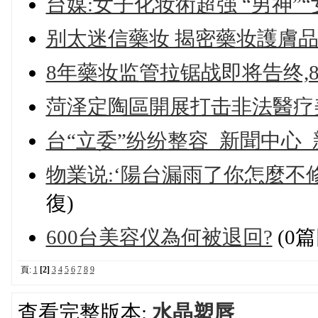
台媒:女子化妆術超强 “男神”
别太迷信藥妆 揭密藥妆護膚品几
8年藥妆监管拉锯战即将告终,8
菏泽定陶區開展打击非法醫疗
台“立委”纷纷整容_新聞中心
物業说:‘陽台漏雨了你怎麼不修
復)
600台美容仪為何被退回?
(0篇
頁:
1
[2]
3
4
5
6
7
8
9
查看完整版本:
水晶塑唇