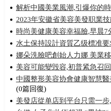
解析中國美業風潮,引爆你的
2023年安徽省美容美發职業
時尚美健康美容幸福臉,早晨7
水土保持設計資質乙级標准要
娜朵洗臉吧創始人力娜 美業
美容可能變毁容,初普紧急召回1
中國整形美容协會健康智慧醫美
(0篇回復)
美發店從单店到平台只需一步,