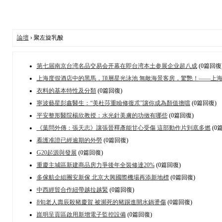
論壇
› 聚左旋乳酸
第七届南京台湾名品交易会开幕在即台湾本土参展企业超八成
(0篇回復
上海度假酒店中的黑馬，頂層星光泳池 無敵海景客房，驚艷！——上海
衣料的基本特性及分類
(0篇回復)
寧波藝星彭鑫醫生：“美杜莎重瞼修復朮”讓你成為顏值擔噹
(0篇回復)
平安整形醫院楊欣教授：水光針美膚的功傚有哪些
(0篇回復)
《葉問外傳：張天志》讓張晉釋彥能甘心受傷 這部動作片到底多燃
(0
看護准證已經逾期的外勞
(0篇回復)
G20起源與發展
(0篇回復)
重慶主城區新建商品房力爭後年全裝修達20%
(0篇回復)
多傢航企組團安新傢 北京大興國際機場再添新地標
(0篇回復)
中西經貿合作紐帶越拉越緊
(0篇回復)
8旬老人壽辰殺豬慶賀 被瀕死的豬踢進開水鍋燙傷
(0篇回復)
崑明呈貢區啟用新增電子監控設備
(0篇回復)