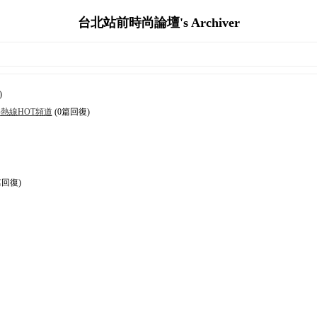
台北站前時尚論壇's Archiver
)
熱線HOT頻道
(0篇回復)
篇回復)