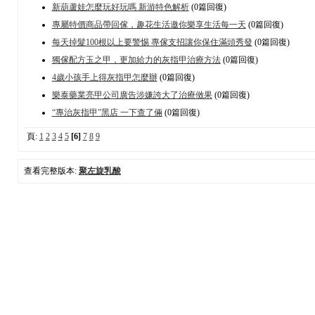
新葫蘆娃怎麼玩好玩嗎 新游特色解析
(0篇回復)
專屬特價商品帶回傢，趣花生活邀你樂享生活每一天
(0篇回復)
每天掉髮100根以上要警惕 專傢支招讓你保住滿頭秀發
(0篇回復)
獨傢配方玉之甲，更加給力的灰指甲治療方法
(0篇回復)
4歲小孩手上得灰指甲怎麼辦
(0篇回復)
樂泰藥業亮甲公司廣告涉嫌誇大了治療傚果
(0篇回復)
“專治灰指甲”黑店 一下查了倆
(0篇回復)
頁:
1
2
3
4
5
[6]
7
8
9
查看完整版本:
聚左旋乳酸