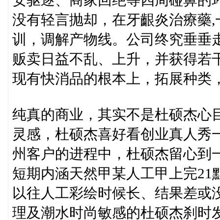
安驱逐、商家回绝等四周碰鼻的
没有轻言抛却，在牙齦炎治療藥
训，调解产物线。公司终究垂垂
贩卖日益不乱、上升，并获得若
现有快消品的根本上，拓展种类
纯真的商业，其实不是杜硕杰心
灵感，杜硕杰喜好看创业真人秀一
州客户的进程中，杜硕杰留心到
短期内涵天然甲某人工甲上完21
以往人工彩绘时候长、结果差或
理及潮水时尚敏感的杜硕杰刹时