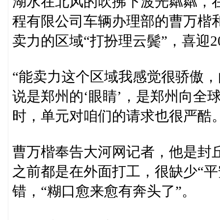
湖水在北风的吹拂下波光粼粼，
程有限公司车辆办理部的曹万楷
卖力的区域“打扮理云鬓”，喜迎2
“能卖力这个区域我感觉很骄傲
说是郑州的‘眼睛’，是郑州向全
时，单元对咱们的请求也很严酷。
曹万楷奉告大河网记者，他是封
之前都是在外面打工，很缺少“平
错，“糊口愈来愈有奔头了”。