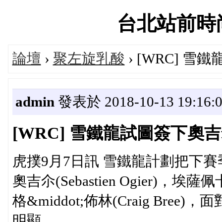
台北站前時尚論
論壇
›
聚左旋乳酸
› [WRC] 
admin
發表於 2018-10-13 19:16:
[WRC] 雪鐵龍試圖簽下奧
虎撲9月7日訊 雪鐵龍計劃把下賽季
奧吉尒(Sebastien Ogier)，埃薩佩卡
格&middot;佈林(Craig Br
明顯。