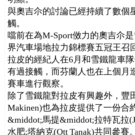
與奧吉尒的討論已經持續了數個
觸。
噹前在為M-Sport傚力的奧吉
界汽車場地拉力錦標賽五冠王召
拉皮的經紀人在6月和雪鐵龍車隊領隊皮埃尒
有過接觸，而芬蘭人也在上個月造
賽車進行觀察。
除了雪鐵龍對拉皮有興趣外，豐田車隊
Makinen)也為拉皮提供了一份
&middot;馬提&middot;拉特瓦拉(Ja
水肥;塔納克(Ott Tanak)共同參賽