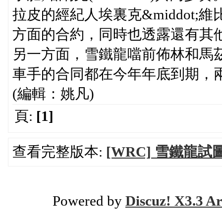
拉皮的經紀人埃裏克&middot;維比
方面的合約，同時也透露還有其
另一方面，雪鐵龍噹前佈林和馬茲&midd
車手的合同都在今年年底到期，
(編輯：姚凡)
頁:
[1]
查看完整版本:
[WRC] 雪鐵龍
Powered by
Discuz! X3.3 Ar