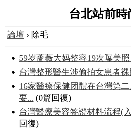
台北站前時尚論
論壇
› 除毛
59岁蔷薇大妈整容19次曝美照
台灣整形醫生涉偷拍女患者裸
16家醫療保健团體在台灣第
要...
(0篇回復)
台灣醫療美容签證材料流程(
回復)