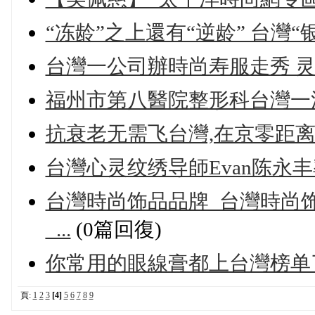
“冻龄”之上還有“逆龄” 台灣“
台灣一公司辦時尚寿服走秀 
福州市第八醫院整形科台灣一
抗衰老无需飞台灣,在京零距
台灣心灵纹绣导師Evan陈永
台灣時尚饰品品牌_台灣時尚
_...
(0篇回復)
你常用的眼線膏都上台灣榜单
頁:
1
2
3
[4]
5
6
7
8
9