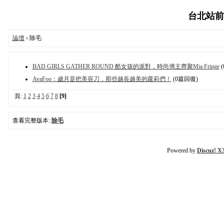
台北站前時尚
論壇
› 除毛
BAD GIRLS GATHER ROUND 酷女孩的派對，時尚博主齊聚Mia Fringe
(
AvaFoo：歲月是把美容刀，那些越長越美的蘿莉們！
(0篇回復)
頁:
1
2
3
4
5
6
7
8
[9]
查看完整版本:
除毛
Powered by
Discuz! X3