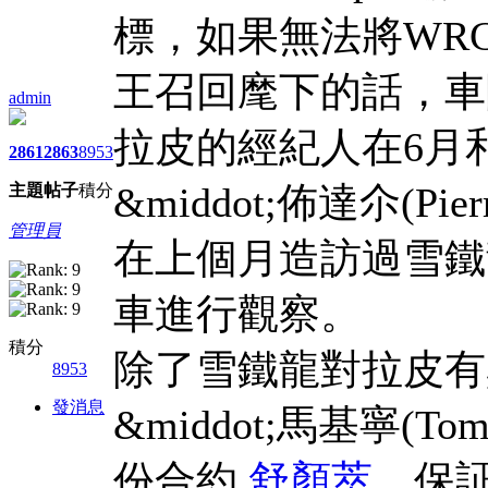
標，如果無法將WR
王召回麾下的話，車
admin
拉皮的經紀人在6月
2861
2863
8953
&middot;佈達尒(P
主題
帖子
積分
管理員
在上個月造訪過雪鐵
車進行觀察。
積分
除了雪鐵龍對拉皮有
8953
發消息
&middot;馬基寧(T
份合約,
舒顏萃
，保証