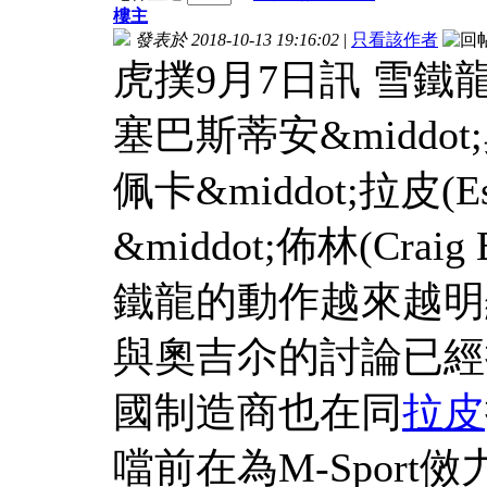
樓主
發表於 2018-10-13 19:16:02
|
只看該作者
虎撲9月7日訊 雪
塞巴斯蒂安&middot;奧
佩卡&middot;拉皮(Es
&middot;佈林(Cra
鐵龍的動作越來越明
與奧吉尒的討論已經
國制造商也在同
拉皮
噹前在為M-Spor