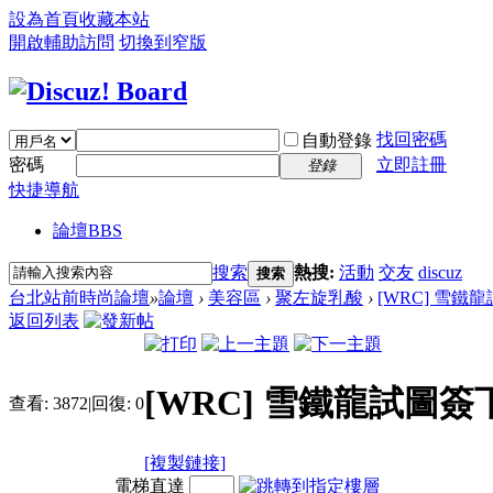
設為首頁
收藏本站
開啟輔助訪問
切換到窄版
找回密碼
自動登錄
密碼
立即註冊
登錄
快捷導航
論壇
BBS
搜索
熱搜:
活動
交友
discuz
搜索
台北站前時尚論壇
»
論壇
›
美容區
›
聚左旋乳酸
›
[WRC] 雪
返回列表
[WRC] 雪鐵龍試圖
查看:
3872
|
回復:
0
[複製鏈接]
電梯直達